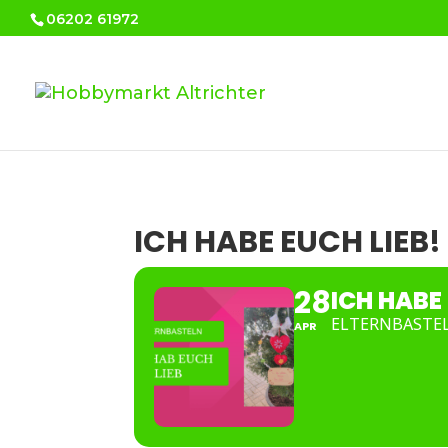
06202 61972
ICH HABE EUCH LIEB!
28
ICH HABE 
ELTERNBASTE
APR