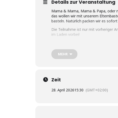
Details zur Veranstaltung
Mama & Mama, Mama & Papa, oder nur 
das wollen wir mit unserem Elternbaste
basteln. Natürlich packen wir es sofort
Die Teilnahme ist nur mit vorheriger 
im Laden vorbei!
Die Bastelkurse richten sich an Kinder 
Bei der Teilnahme ist ein Materialkoste
MEHR
Zeit
28. April 2026
15:30
(GMT+02:00)