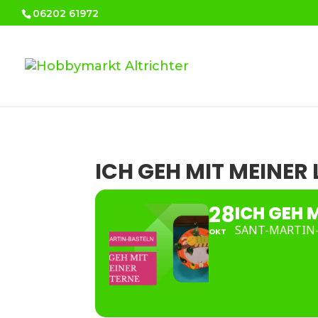
06202 61972
ICH GEH MIT MEINER 
28
ICH GEH M
SANT-MARTIN
OKT