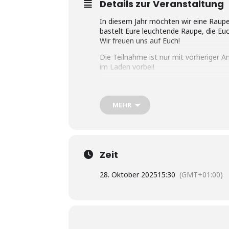
Details zur Veranstaltung
In diesem Jahr möchten wir eine Raup
bastelt Eure leuchtende Raupe, die Eu
Wir freuen uns auf Euch!
Die Teilnahme ist nur mit vorheriger 
im Laden vorbei!
Die Bastelkurse richten sich an Kinder 
Bei der Teilnahme ist ein Materialkoste
MEHR
Zeit
28. Oktober 2025
15:30
(GMT+01:00)