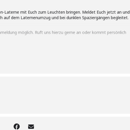
en-Laterne mit Euch zum Leuchten bringen. Meldet Euch jetzt an und
ch auf dem Laternenumzug und bei dunklen Spaziergängen begleitet.
Anmeldung möglich. Ruft uns hierzu gerne an oder kommt persönlich
im Grundschulalter.
nbeitrag von 8,50 € fällig.