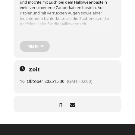
und möchte mit Euch bei dem Halloweenbasteln
viele verschiedene Zauberkatzen basteln. Aus
Papier und mit verrückten Augen sowie einer
leuchtenden Lichterkette sie die Zauberkatze die
perfekte Deko für die Halloweenzeit.
Die Teilnahme ist nur mit vorheriger Anmeldung
möglich. Ruft uns hierzu gerne an oder kommt
persönlich im Laden vorbei!
MEHR
Die Bastelkurse richten sich an Kinder im
Grundschulalter.
Bei der Teilnahme ist ein Materialkostenbeitrag von
Zeit
8,50 € fällig.
16. Oktober 2025
15:30
(GMT+02:00)