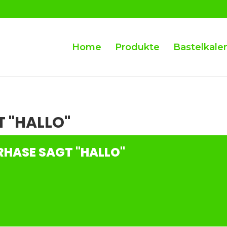
Home
Produkte
Bastelkale
T "HALLO"
RHASE SAGT "HALLO"
N