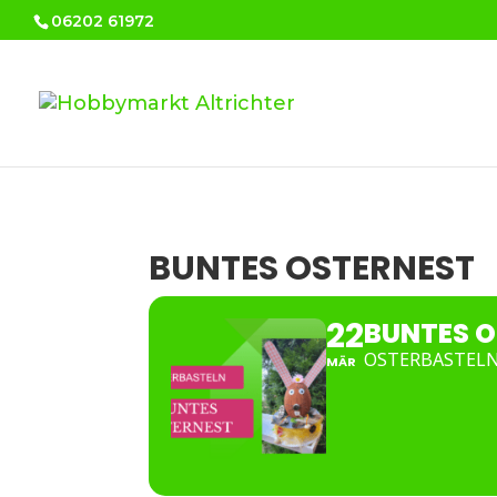
06202 61972
BUNTES OSTERNEST
22
BUNTES 
OSTERBASTEL
MÄR