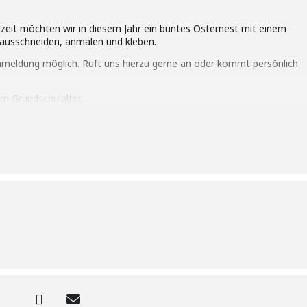
erzeit möchten wir in diesem Jahr ein buntes Osternest mit einem
 ausschneiden, anmalen und kleben.
Anmeldung möglich. Ruft uns hierzu gerne an oder kommt persönlich
im Grundschulalter.
nbeitrag von 8,50 € fällig. Der Bastelkurs ist für Kinder ab vom