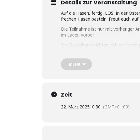
Details zur Veranstaltung
Auf die Hasen, fertig, LOS. In der Ost
frechen Hasen basteln. Freut euch auf
Die Teilnahme ist nur mit vorheriger 
im Laden vorbei!
Die Bastelkurse richten sich an Kinder 
Bei der Teilnahme ist ein Materialkoste
Vorschulalter geeignet.
MEHR
Zeit
22. März 2025
10:30
(GMT+01:00)